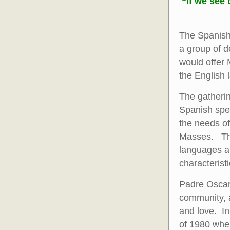
“If we see 
The Spanish 
a group of d
would offer 
the English 
The gatherin
Spanish spe
the needs o
Masses. They
languages an
characteristi
Padre Oscar
community, 
and love. I
of 1980 whe