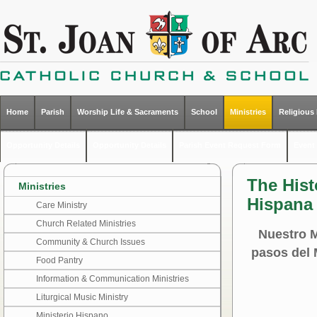
Home
Parish
Worship Life & Sacraments
School
Ministries
Religious
Opportunity Details
Opportunity Details
Parish Event Request Form
Event 
The Hist
Ministries
Hispana 
Care Ministry
Church Related Ministries
Nuestro M
Community & Church Issues
pasos del 
Food Pantry
Information & Communication Ministries
Liturgical Music Ministry
Ministerio Hispano