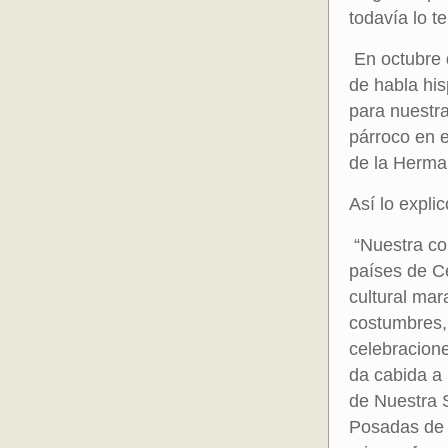
todavía lo t
En octubre 
de habla hi
para nuestr
párroco en e
de la Herma
Así lo expl
“Nuestra co
países de C
cultural mar
costumbres, 
celebracion
da cabida a 
de Nuestra 
Posadas de 