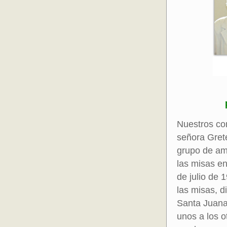
Nuestros co
señora Gret
grupo de am
las misas e
de julio de
las misas, d
Santa Juana
unos a los 