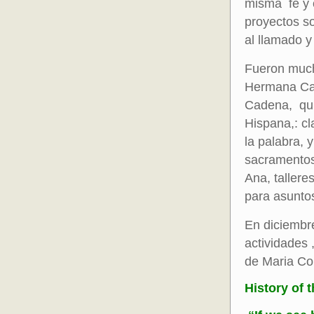
misma fe y 
proyectos so
al llamado y
Fueron mucho
Hermana Car
Cadena, qui
Hispana,: cl
la palabra, 
sacramentos
Ana, tallere
para asuntos
En diciembr
actividades 
de Maria Co
History of 